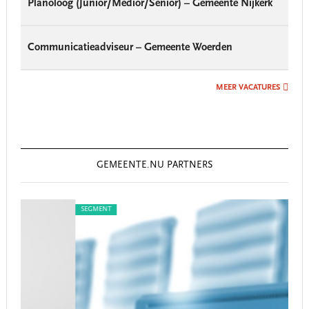
Planoloog (Junior/Medior/Senior) – Gemeente Nijkerk
Communicatieadviseur – Gemeente Woerden
MEER VACATURES
GEMEENTE.NU PARTNERS
SEGMENT
SEG