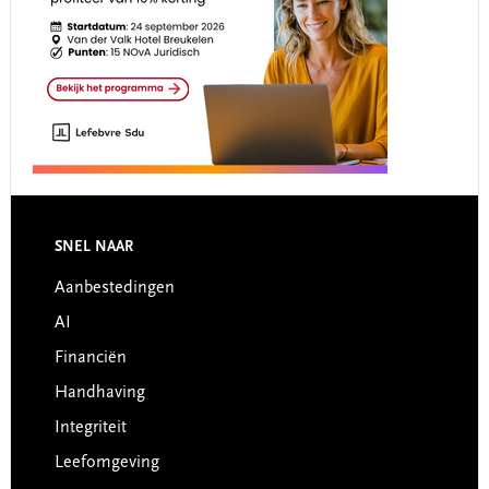
Footer
SNEL NAAR
Aanbestedingen
AI
Financiën
Handhaving
Integriteit
Leefomgeving