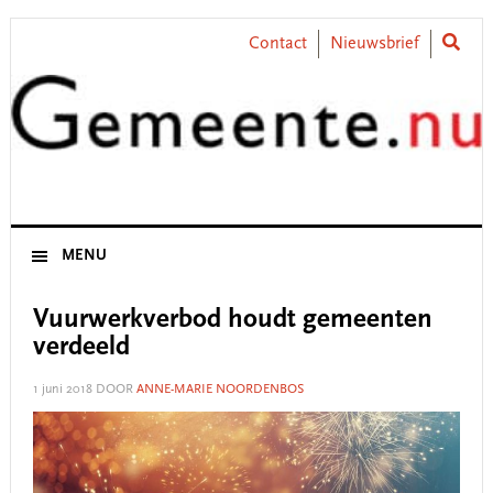
Skip
Skip
Skip
Skip
to
to
to
to
Contact
Nieuwsbrief
primary
main
primary
footer
navigation
content
sidebar
MENU
Vuurwerkverbod houdt gemeenten
verdeeld
1 juni 2018
DOOR
ANNE-MARIE NOORDENBOS