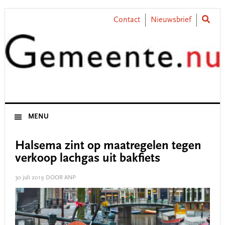
Skip
Skip
Skip
Skip
to
to
to
to
Contact
Nieuwsbrief
primary
main
primary
footer
navigation
content
sidebar
MENU
Halsema zint op maatregelen tegen
verkoop lachgas uit bakfiets
30 juli 2019
DOOR ANP