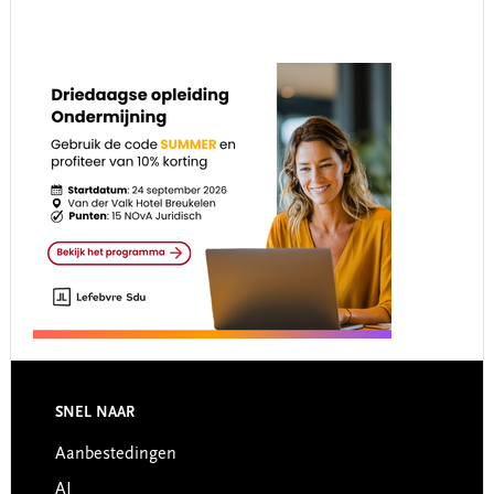
Footer
SNEL NAAR
Aanbestedingen
AI