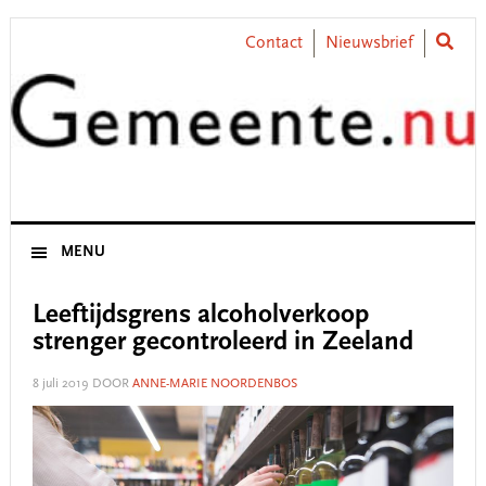
Skip
Skip
Skip
Skip
to
to
to
to
Contact
Nieuwsbrief
primary
main
primary
footer
navigation
content
sidebar
MENU
Leeftijdsgrens alcoholverkoop
strenger gecontroleerd in Zeeland
8 juli 2019
DOOR
ANNE-MARIE NOORDENBOS