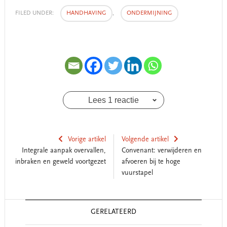
FILED UNDER:
HANDHAVING
,
ONDERMIJNING
Lees 1 reactie
Vorige artikel
Volgende artikel
Integrale aanpak overvallen,
Convenant: verwijderen en
inbraken en geweld voortgezet
afvoeren bij te hoge
vuurstapel
Reader
GERELATEERD
Interactions