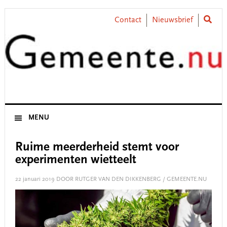
Skip
Skip
Skip
Skip
to
to
to
to
Contact
Nieuwsbrief
primary
main
primary
footer
navigation
content
sidebar
MENU
Ruime meerderheid stemt voor
experimenten wietteelt
22 januari 2019
DOOR RUTGER VAN DEN DIKKENBERG / GEMEENTE.NU