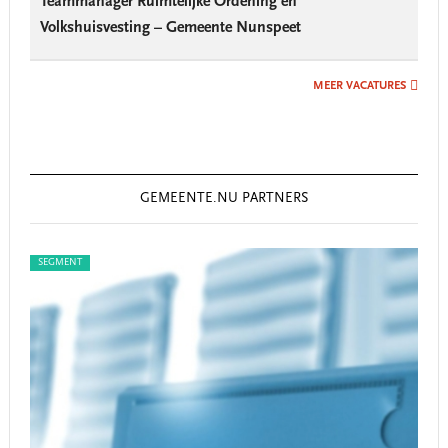
Teammanager Ruimtelijke Ordening en
Volkshuisvesting – Gemeente Nunspeet
MEER VACATURES
GEMEENTE.NU PARTNERS
SEGMENT
SEG