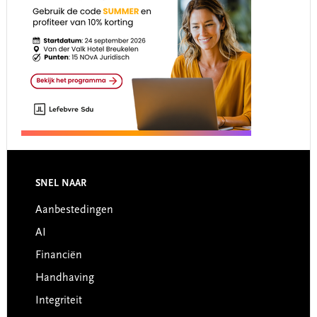
Footer
SNEL NAAR
Aanbestedingen
AI
Financiën
Handhaving
Integriteit