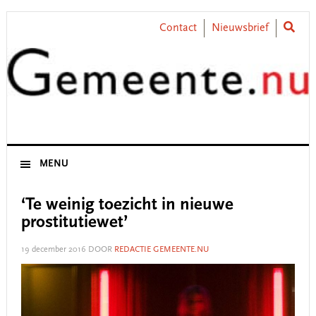
Skip
Skip
Skip
Skip
to
to
to
to
Contact
Nieuwsbrief
primary
main
primary
footer
navigation
content
sidebar
MENU
‘Te weinig toezicht in nieuwe
prostitutiewet’
19 december 2016
DOOR
REDACTIE GEMEENTE.NU