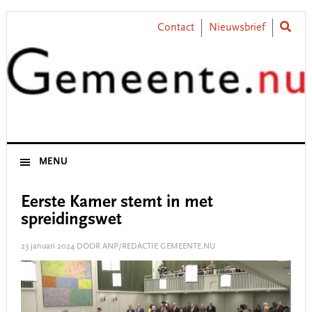
Skip
Skip
Skip
Skip
to
to
to
to
Contact
Nieuwsbrief
primary
main
primary
footer
navigation
content
sidebar
MENU
Eerste Kamer stemt in met
spreidingswet
23 januari 2024
DOOR ANP/REDACTIE GEMEENTE.NU