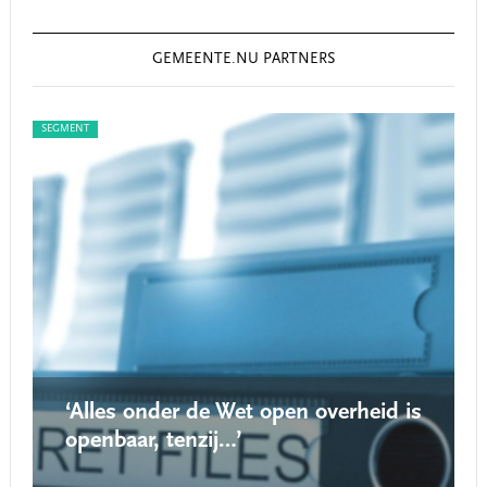
GEMEENTE.NU PARTNERS
SEGMENT
SEGM
‘Alles onder de Wet open overheid is
openbaar, tenzij…’