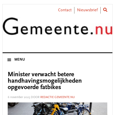
Skip
Skip
Skip
Skip
to
to
to
to
Contact
Nieuwsbrief
primary
main
primary
footer
navigation
content
sidebar
MENU
Minister verwacht betere
handhavingsmogelijkheden
opgevoerde fatbikes
6 november 2025
DOOR
REDACTIE GEMEENTE.NU