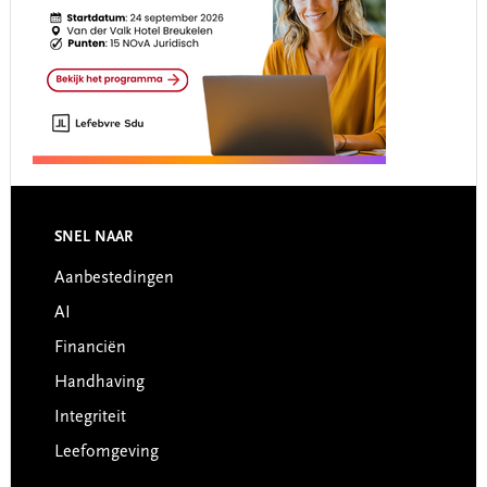
Footer
SNEL NAAR
Aanbestedingen
AI
Financiën
Handhaving
Integriteit
Leefomgeving