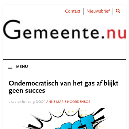
Skip
Skip
Skip
Skip
to
to
to
to
Contact
Nieuwsbrief
primary
main
primary
footer
navigation
content
sidebar
MENU
Ondemocratisch van het gas af blijkt
geen succes
7 september 2019
DOOR
ANNE-MARIE NOORDENBOS