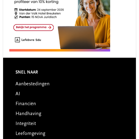
Footer
SNEL NAAR
Aanbestedingen
AI
Financiën
Handhaving
Integriteit
Leefomgeving