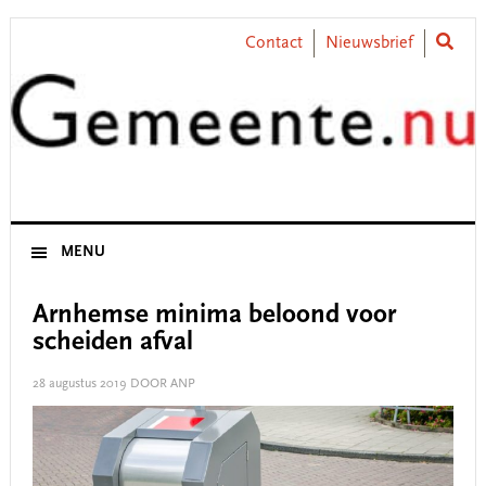
Skip
Skip
Skip
Skip
to
to
to
to
Contact
Nieuwsbrief
primary
main
primary
footer
navigation
content
sidebar
MENU
Arnhemse minima beloond voor
scheiden afval
28 augustus 2019
DOOR ANP