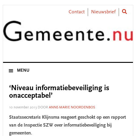
Skip
Skip
Skip
Skip
to
to
to
to
Contact
Nieuwsbrief
primary
main
primary
footer
navigation
content
sidebar
MENU
‘Niveau informatiebeveiliging is
onacceptabel’
10 november 2013
DOOR
ANNE-MARIE NOORDENBOS
Staatssecretaris Klijnsma reageert geschokt op een rapport
van de Inspectie SZW over informatiebeveiliging bij
gemeenten.