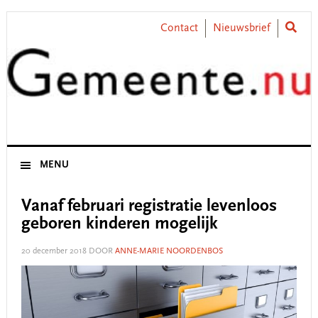
Skip
Skip
Skip
Skip
to
to
to
to
Contact
Nieuwsbrief
primary
main
primary
footer
navigation
content
sidebar
MENU
Vanaf februari registratie levenloos
geboren kinderen mogelijk
20 december 2018
DOOR
ANNE-MARIE NOORDENBOS