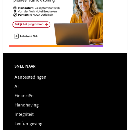
Footer
SNEL NAAR
Aanbestedingen
AI
Financiën
Handhaving
Integriteit
Leefomgeving