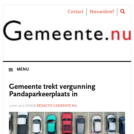
Skip
Skip
Skip
Skip
to
to
to
to
Contact
Nieuwsbrief
primary
main
primary
footer
navigation
content
sidebar
MENU
Gemeente trekt vergunning
Pandaparkeerplaats in
3 mei 2017
DOOR
REDACTIE GEMEENTE.NU