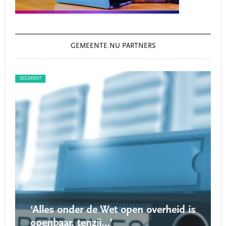
GEMEENTE.NU PARTNERS
SEGMENT
SEG
‘Alles onder de Wet open overheid is
openbaar, tenzij…’