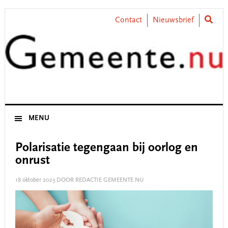
Skip
Skip
Skip
Skip
to
to
to
to
Contact
Nieuwsbrief
primary
main
primary
footer
navigation
content
sidebar
MENU
Polarisatie tegengaan bij oorlog en
onrust
18 oktober 2023
DOOR REDACTIE GEMEENTE.NU