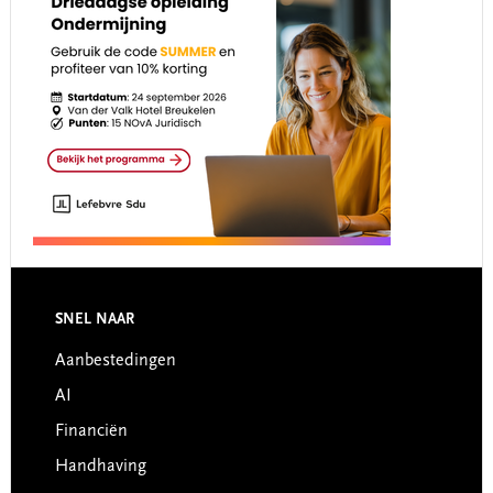
Footer
SNEL NAAR
Aanbestedingen
AI
Financiën
Handhaving