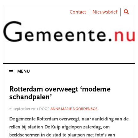
Skip
Skip
Skip
Skip
to
to
to
to
Contact
Nieuwsbrief
primary
main
primary
footer
navigation
content
sidebar
MENU
Rotterdam overweegt ‘moderne
schandpalen’
21 september 2011
DOOR
ANNE-MARIE NOORDENBOS
De gemeente Rotterdam overweegt, naar aanleiding van de
rellen bij stadion De Kuip afgelopen zaterdag, om
beeldschermen in de stad te plaatsen met foto’s van