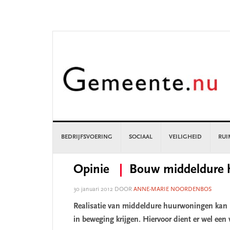
Skip
Skip
Skip
Skip
to
to
to
to
primary
main
primary
footer
navigation
content
sidebar
BEDRIJFSVOERING
SOCIAAL
VEILIGHEID
RUI
Opinie
Bouw middeldure 
30 januari 2012
DOOR
ANNE-MARIE NOORDENBOS
Realisatie van middeldure huurwoningen kan 
in beweging krijgen. Hiervoor dient er wel een