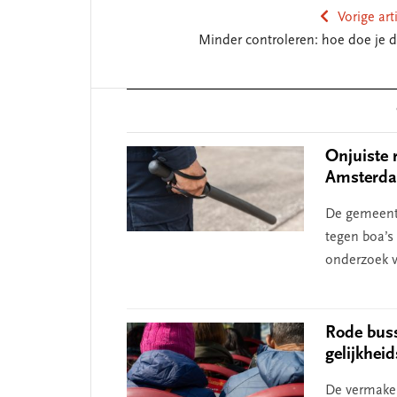
Vorige art
Minder controleren: hoe doe je d
Reader
Interactions
Onjuiste 
Amsterda
De gemeent
tegen boa’s 
onderzoek v
Rode buss
gelijkhei
De vermakel