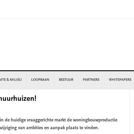
MTE & MILIEU
LOOPBAAN
BESTUUR
PARTNERS
WHITEPAPERS
P
huurhuizen!
S
in de huidige vraaggerichte markt de woningbouwproductie
 wijziging van ambities en aanpak plaats te vinden.