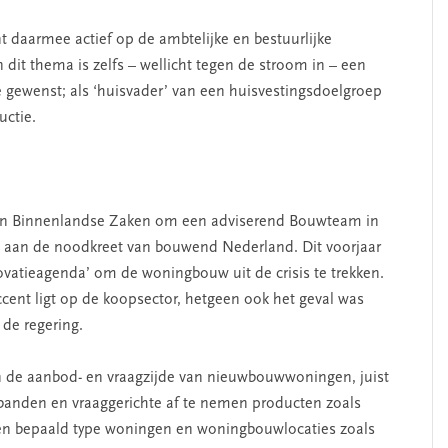
daarmee actief op de ambtelijke en bestuurlijke
dit thema is zelfs – wellicht tegen de stroom in – een
e gewenst; als ‘huisvader’ van een huisvestingsdoelgroep
ctie.
 van Binnenlandse Zaken om een adviserend Bouwteam in
n aan de noodkreet van bouwend Nederland. Dit voorjaar
novatieagenda’ om de woningbouw uit de crisis te trekken.
ccent ligt op de koopsector, hetgeen ook het geval was
de regering.
n de aanbod- en vraagzijde van nieuwbouwwoningen, juist
banden en vraaggerichte af te nemen producten zoals
een bepaald type woningen en woningbouwlocaties zoals