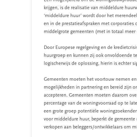
Een mogelijkheid om de woningbouwproductie
krijgen, is de realisatie van middeldure huu
‘middeldure huur’ wordt door het merendeel 
en in de prestatieafspraken met corporaties 
T
SEGMENT
middelgrote gemeenten (met in totaal meer 
Door Europese regelgeving en de kredietcris
huurgroep en kunnen zij ook onvoldoende t
logischerwijs de oplossing, hierin is echter s
Gemeenten moeten het voortouw nemen en g
mogelijkheden in partnering en bereid zijn o
accepteren. Gemeenten moeten daarom overw
percentage van de woningvoorraad op te late
e missie van Segment
‘Persoonlijk lei
een grote groep potentiële woningzoekenden
begint bij zelfke
voor middeldure huur, beperkt de gemeente
verkopen aan beleggers/ontwikkelaars om mid