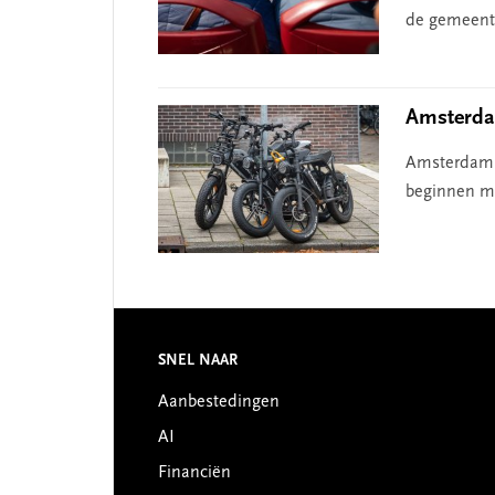
de gemeente
Amsterdam
Amsterdam w
beginnen me
Footer
SNEL NAAR
Aanbestedingen
AI
Financiën