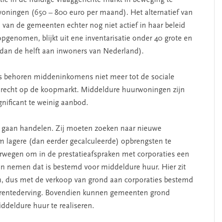
 in de huidige vraaggerichte markt in beweging te
rwoningen (650 – 800 euro per maand). Het alternatief van
van de gemeenten echter nog niet actief in haar beleid
opgenomen, blijkt uit ene inventarisatie onder 40 grote en
SEGMENT
dan de helft aan inwoners van Nederland).
is behoren middeninkomens niet meer tot de sociale
erecht op de koopmarkt. Middeldure huurwoningen zijn
ignificant te weinig aanbod.
aan handelen. Zij moeten zoeken naar nieuwe
m lagere (dan eerder gecalculeerde) opbrengsten te
egen om in de prestatieafspraken met corporaties een
n nemen dat is bestemd voor middeldure huur. Hier zit
derschap
‘Met een integrale aanpak
, dus met de verkoop van grond aan corporaties bestemd
nnis’
kun je de jeugd beter
 rentederving. Bovendien kunnen gemeenten grond
helpen’
deldure huur te realiseren.