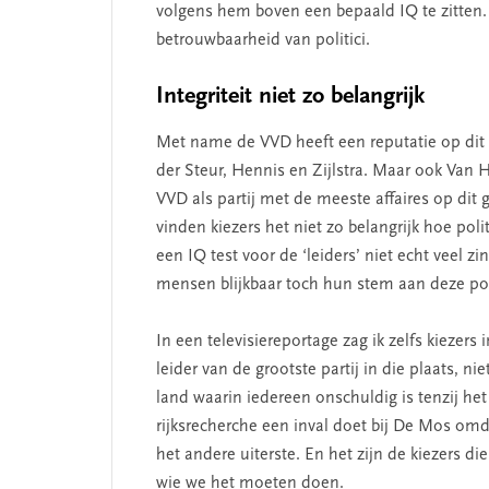
volgens hem boven een bepaald IQ te zitten. 
betrouwbaarheid van politici.
Integriteit niet zo belangrijk
SEGMENT
Met name de VVD heeft een reputatie op dit 
der Steur, Hennis en Zijlstra. Maar ook Van 
VVD als partij met de meeste affaires op dit g
vinden kiezers het niet zo belangrijk hoe pol
een IQ test voor de ‘leiders’ niet echt veel zi
mensen blijkbaar toch hun stem aan deze poli
In een televisiereportage zag ik zelfs kiezers
leider van de grootste partij in die plaats, n
 missie van Segment
‘Persoonlijk leid
land waarin iedereen onschuldig is tenzij he
begint bij zelfken
rijksrecherche een inval doet bij De Mos om
het andere uiterste. En het zijn de kiezers die
wie we het moeten doen.