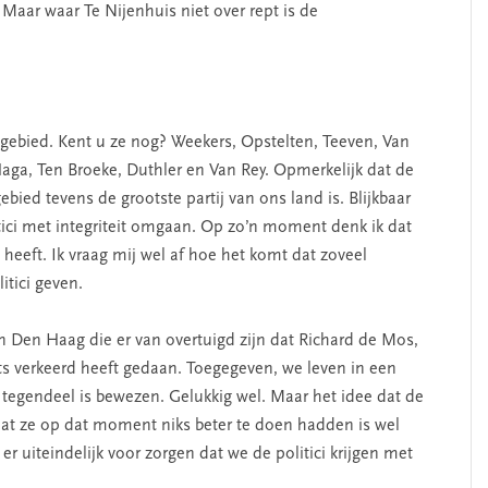
Maar waar Te Nijenhuis niet over rept is de
SEGMENT
gebied. Kent u ze nog? Weekers, Opstelten, Teeven, Van
Haga, Ten Broeke, Duthler en Van Rey. Opmerkelijk dat de
ebied tevens de grootste partij van ons land is. Blijkbaar
itici met integriteit omgaan. Op zo’n moment denk ik dat
n heeft. Ik vraag mij wel af hoe het komt dat zoveel
tici geven.
 in Den Haag die er van overtuigd zijn dat Richard de Mos,
iets verkeerd heeft gedaan. Toegegeven, we leven in een
erschap
‘Met een integrale aanpak
t tegendeel is bewezen. Gelukkig wel. Maar het idee dat de
nis’
kun je de jeugd beter
dat ze op dat moment niks beter te doen hadden is wel
helpen’
 er uiteindelijk voor zorgen dat we de politici krijgen met