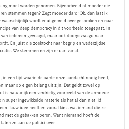
slissing moet worden genomen. Bijvoorbeeld of moeder die
deren stemmen tegen? Zegt moeder dan: ‘Ok, dan laat ik
r waarschijnlijk wordt er uitgebreid over gesproken en naar
rincipe van deep democracy in dit voorbeeld toegepast. In
g van iedereen gevraagd, maar ook doorgevraagd naar
dt. En juist die zoektocht naar begrip en wederzijdse
cratie. We stemmen en zijn er dan vanaf.
, in een tijd waarin de aarde onze aandacht nodig heeft,
n maar op eigen belang uit zijn. Dat geldt zowel op
exit is natuurlijk een verdrietig voorbeeld van de armoede
n super ingewikkelde materie als het al dan niet lid
geen flauw idee heeft en vooral kiest wat iemand die ze
land met de gebakken peren. Want niemand hoeft de
laten ze aan de politici over.