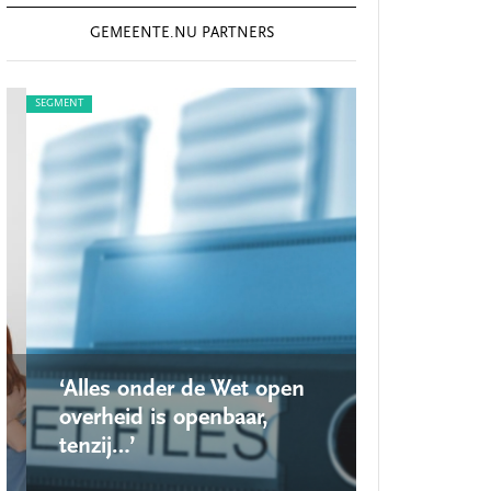
GEMEENTE.NU PARTNERS
SEGMENT
SEGMENT
‘Alles onder de Wet open
‘Nieuwe lo
overheid is openbaar,
school ro
tenzij…’
op’