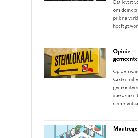
Dat levert 
om democrat
prik na verk
heeft gewo
Opinie
gemeente
Op de avon
Castenmille
gemeenteraa
steeds aan 
commentaar 
Maatregel