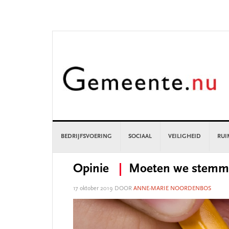
Skip
Skip
Skip
Skip
to
to
to
to
primary
main
primary
footer
navigation
content
sidebar
BEDRIJFSVOERING
SOCIAAL
VEILIGHEID
RUI
Opinie
Moeten we stemme
17 oktober 2019
DOOR
ANNE-MARIE NOORDENBOS