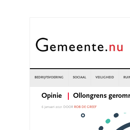
Skip
Skip
Skip
Skip
to
to
to
to
primary
main
primary
footer
navigation
content
sidebar
BEDRIJFSVOERING
SOCIAAL
VEILIGHEID
RUI
Opinie
Ollongrens geromm
6 januari 2021
DOOR
ROB DE GREEF