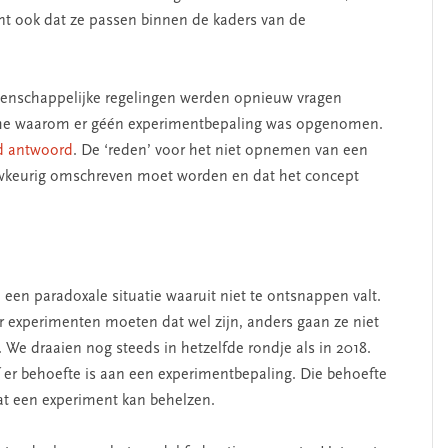
kent ook dat ze passen binnen de kaders van de
eenschappelijke regelingen werden opnieuw vragen
ame waarom er géén experimentbepaling was opgenomen.
d antwoord
. De ‘reden’ voor het niet opnemen van een
uwkeurig omschreven moet worden en dat het concept
l een paradoxale situatie waaruit niet te ontsnappen valt.
r experimenten moeten dat wel zijn, anders gaan ze niet
. We draaien nog steeds in hetzelfde rondje als in 2018.
f er behoefte is aan een experimentbepaling. Die behoefte
 wat een experiment kan behelzen.