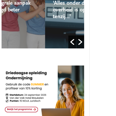
‘Alles onder de Wet open
‘Nieuwe l
overheid is openbaar,
school ro
tenzij…’
op’