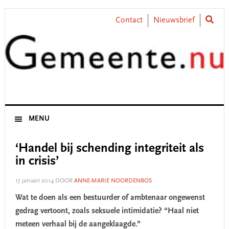
Skip
Skip
Skip
Skip
to
to
to
to
Contact
Nieuwsbrief
primary
main
primary
footer
navigation
content
sidebar
MENU
‘Handel bij schending integriteit als
in crisis’
17 januari 2014
DOOR
ANNE-MARIE NOORDENBOS
Wat te doen als een bestuurder of ambtenaar ongewenst
gedrag vertoont, zoals seksuele intimidatie? “Haal niet
meteen verhaal bij de aangeklaagde.”