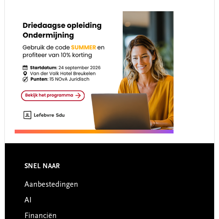
Footer
SNEL NAAR
Aanbestedingen
AI
Financiën