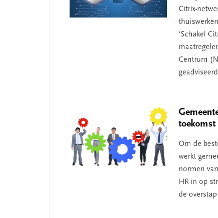
Citrix-netwe
thuiswerken,
‘Schakel Cit
maatregelen.
Centrum (NC
geadviseerd
Gemeentel
toekomst
Om de best
werkt gemee
normen van 
HR in op st
de overstap