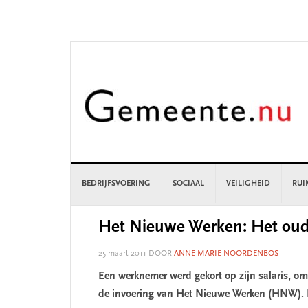
Skip
Skip
Skip
Skip
to
to
to
to
primary
main
primary
footer
navigation
content
sidebar
BEDRIJFSVOERING
SOCIAAL
VEILIGHEID
RUI
Het Nieuwe Werken: Het oud
25 maart 2011
DOOR
ANNE-MARIE NOORDENBOS
Een werknemer werd gekort op zijn salaris, om
de invoering van Het Nieuwe Werken (HNW). H