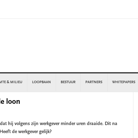
MTE & MILIEU
LOOPBAAN
BESTUUR
PARTNERS
WHITEPAPERS
P
e loon
S
dat hij volgens zijn werkgever minder uren draaide. Dit na
eeft de werkgever gelijk?