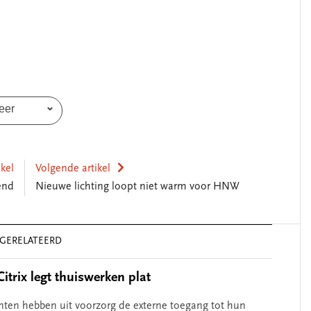
SEGMENT
eer
ikel
Volgende artikel
nlijk leiderschap
‘Met een integrale aa
end
Nieuwe lichting loopt niet warm voor HNW
ij zelfkennis’
kun je de jeugd beter
helpen’
GERELATEERD
itrix legt thuiswerken plat
ten hebben uit voorzorg de externe toegang tot hun