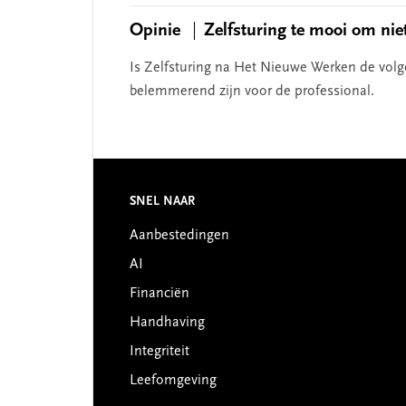
Opinie
Zelfsturing te mooi om niet
Is Zelfsturing na Het Nieuwe Werken de volg
belemmerend zijn voor de professional.
Footer
SNEL NAAR
Aanbestedingen
AI
Financiën
Handhaving
Integriteit
Leefomgeving