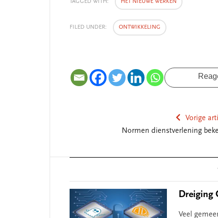
TAGGED WITH:
HET NIEUWE WERKEN
SEGMENT
SEGMENT
FILED UNDER:
ONTWIKKELING
Reag
Vorige art
De missie van Segment
‘Persoo
Normen dienstverlening bek
begint b
Reader
Interactions
Dreiging C
Veel gemeen