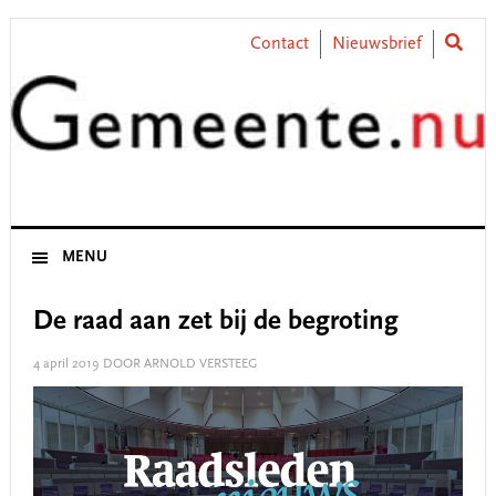
Skip
Skip
Skip
Skip
to
to
to
to
Contact
Nieuwsbrief
primary
main
primary
footer
navigation
content
sidebar
MENU
De raad aan zet bij de begroting
4 april 2019
DOOR ARNOLD VERSTEEG