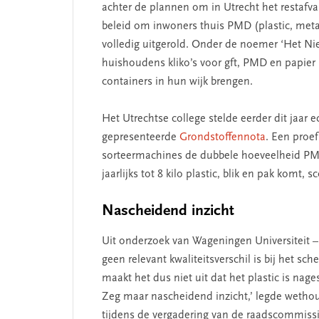
achter de plannen om in Utrecht het restafval
beleid om inwoners thuis PMD (plastic, metaa
volledig uitgerold. Onder de noemer ‘Het Ni
huishoudens kliko’s voor gft, PMD en papier
containers in hun wijk brengen.
SEGMENT
Het Utrechtse college stelde eerder dit jaar 
gepresenteerde
Grondstoffennota
. Een proef
sorteermachines de dubbele hoeveelheid PMD
jaarlijks tot 8 kilo plastic, blik en pak komt
Nascheidend inzicht
Uit onderzoek van Wageningen Universiteit –
geen relevant kwaliteitsverschil is bij het sc
maakt het dus niet uit dat het plastic is nag
 missie van Segment
‘Persoonlijk leid
Zeg maar nascheidend inzicht,’ legde wethou
begint bij zelfken
tijdens de vergadering van de raadscommiss