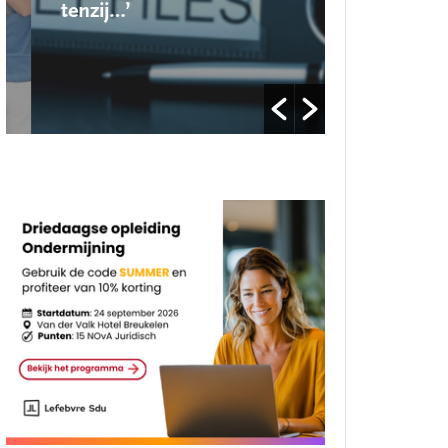
tenzij…’
op’