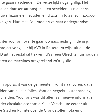
 te gaan nascheiden. De keuze lijkt nogal grillig. Het
l en drankenkartons) te laten scheiden, is niet eens
euwe Inzamelen’ zouden eind 2021 in totaal zo’n 40.000
 krijgen. Hun restafval moeten ze naar ondergrondse
SEGMENT
echter voor om over te gaan op nascheiding in de in juni
project vorig jaar bij AVR in Rotterdam wijst uit dat de
 uit het restafval trekken. Waar een Utrechts huishouden
, scoren de machines omgerekend zo’n 15 kilo.
 in opdracht van de gemeente – komt naar voren, dat er
heiden van plastic folies. Voor de hergebruikstoepassing
escheiden. ‘Voor ons was dit allemaal nieuwe informatie.
erschap
‘Met een integrale aanpak
der circulaire economie Klaas Verschuure eerder uit
nis’
kun je de jeugd beter
ie Stad en Ruimte over de Grondstoffennota eind