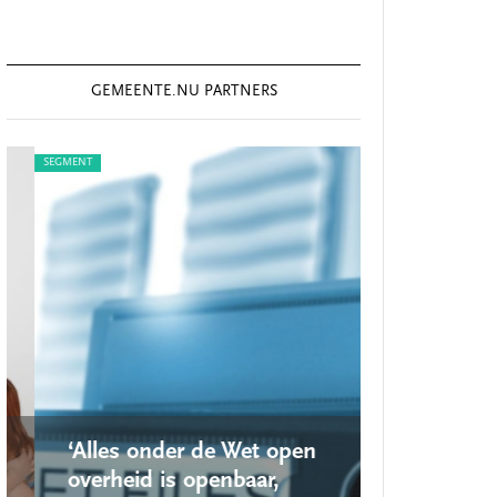
GEMEENTE.NU PARTNERS
SEGMENT
SEGMENT
‘Alles onder de Wet open
‘Nieuwe lo
overheid is openbaar,
school ro