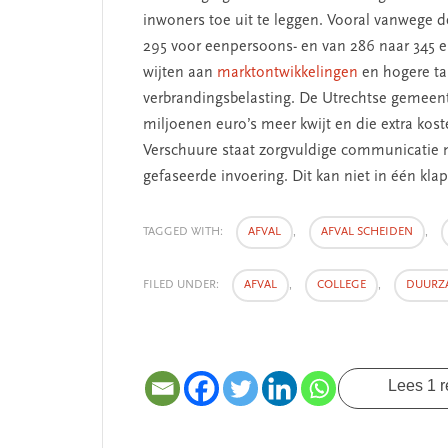
inwoners toe uit te leggen. Vooral vanwege de
295 voor eenpersoons- en van 286 naar 345 
wijten aan
marktontwikkelingen
en hogere tar
verbrandingsbelasting. De Utrechtse gemeent
miljoenen euro’s meer kwijt en die extra kos
Verschuure staat zorgvuldige communicatie 
gefaseerde invoering. Dit kan niet in één klap
TAGGED WITH:
AFVAL
,
AFVAL SCHEIDEN
,
FILED UNDER:
AFVAL
,
COLLEGE
,
DUURZ
Lees 1 r