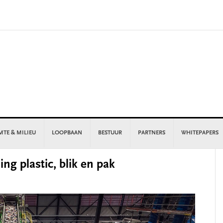
MTE & MILIEU
LOOPBAAN
BESTUUR
PARTNERS
WHITEPAPERS
P
ng plastic, blik en pak
S