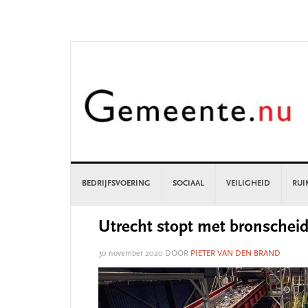
Skip
Skip
Skip
Skip
to
to
to
to
primary
main
primary
footer
navigation
content
sidebar
BEDRIJFSVOERING
SOCIAAL
VEILIGHEID
RUI
Utrecht stopt met bronscheidi
30 november 2020
DOOR
PIETER VAN DEN BRAND