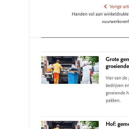
Vorige art
Handen vol aan winkeldrukte
vuurwerkoverl
Reader
Interactions
Grote gem
groeiende
Vier van d
bedrijven e
groeiende h
pakken.
Hof: geme