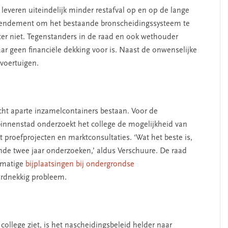
, leveren uiteindelijk minder restafval op en op de lange
 amendement om het bestaande bronscheidingssysteem te
er niet. Tegenstanders in de raad en ook wethouder
r geen financiële dekking voor is. Naast de onwenselijke
tvoertuigen.
trecht aparte inzamelcontainers bestaan. Voor de
nnenstad onderzoekt het college de mogelijkheid van
 proefprojecten en marktconsultaties. ‘Wat het beste is,
de twee jaar onderzoeken,’ aldus Verschuure. De raad
lmatige
bijplaatsingen bij ondergrondse
ardnekkig probleem.
college ziet, is het nascheidingsbeleid helder naar