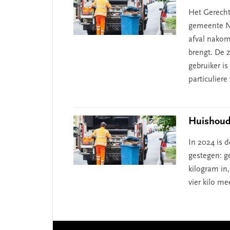
Het Gerecht
gemeente No
afval nakom
brengt. De 
gebruiker i
particuliere
Huishoude
In 2024 is 
gestegen: g
kilogram in
vier kilo me