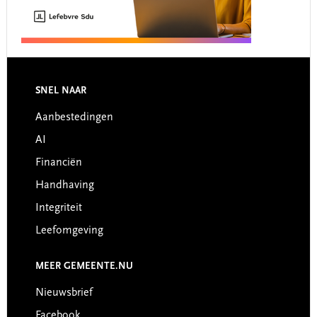
Footer
SNEL NAAR
Aanbestedingen
AI
Financiën
Handhaving
Integriteit
Leefomgeving
MEER GEMEENTE.NU
Nieuwsbrief
Facebook