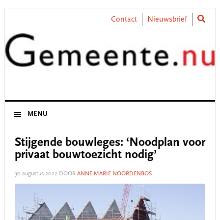
Skip
Skip
Skip
Skip
to
to
to
to
Contact
Nieuwsbrief
primary
main
primary
footer
navigation
content
sidebar
MENU
Stijgende bouwleges: ‘Noodplan voor
privaat bouwtoezicht nodig’
30 augustus 2022
DOOR
ANNE-MARIE NOORDENBOS