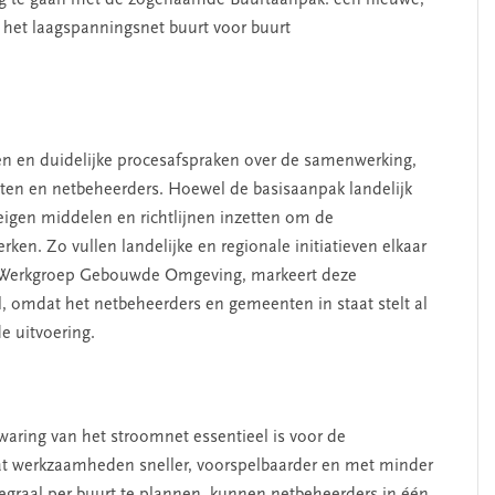
het laagspanningsnet buurt voor buurt
en en duidelijke procesafspraken over de samenwerking,
ten en netbeheerders. Hoewel de basisaanpak landelijk
eigen middelen en richtlijnen inzetten om de
en. Zo vullen landelijke en regionale initiatieven elkaar
de Werkgroep Gebouwde Omgeving, markeert deze
, omdat het netbeheerders en gemeenten in staat stelt al
e uitvoering.
aring van het stroomnet essentieel is voor de
SEGMENT
 dat werkzaamheden sneller, voorspelbaarder en met minder
egraal per buurt te plannen, kunnen netbeheerders in één