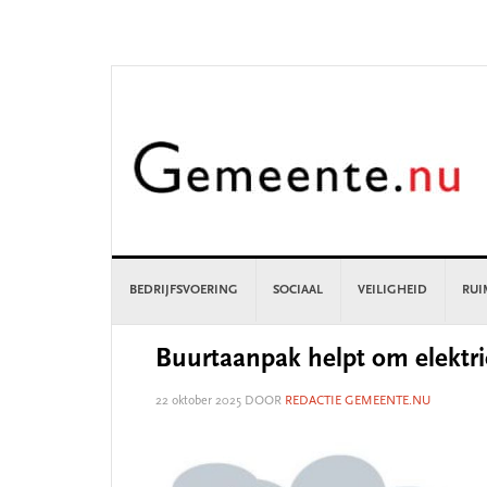
Skip
Skip
Skip
Skip
to
to
to
to
primary
main
primary
footer
navigation
content
sidebar
BEDRIJFSVOERING
SOCIAAL
VEILIGHEID
RUI
Buurtaanpak helpt om elektric
22 oktober 2025
DOOR
REDACTIE GEMEENTE.NU