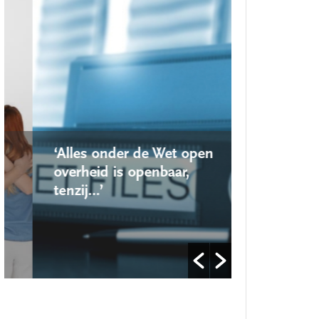
‘Alles onder de Wet open
‘Nieuwe lo
overheid is openbaar,
school ro
tenzij…’
op’