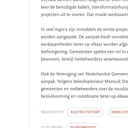
keer de benodigde kabels, transformatorhuisje
projecten uit te voeren. Dat maakt werkzaamh
In veel regio’s zijn inmiddels de eerste proje
worden aangepakt. De aanpak biedt voordele
werkzaamheden beter op elkaar worden afgest
leefomgeving. Gemeenten spelen een rol in 
bewoners, terwijl netbeheerders verantwoordel
 missie van Segment
‘Persoonlijk leid
begint bij zelfken
Ook de Vereniging van Nederlandse Gemeente
aanpak. Volgens beleidsadviseur Manouk Staa
gemeenten en netbeheerders over de noodzaa
besluitvorming en coördinatie beter op elkaar
TAGGED WITH:
ELEKTRICITEITSNET
,
ENERGIETR
FILED UNDER:
DUURZAAMHEID