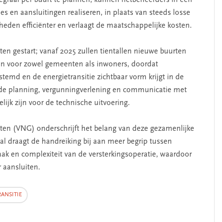
s en aansluitingen realiseren, in plaats van steeds losse
eden efficiënter en verlaagt de maatschappelijke kosten.
cten gestart; vanaf 2025 zullen tientallen nieuwe buurten
n voor zowel gemeenten als inwoners, doordat
emd en de energietransitie zichtbaar vorm krijgt in de
de planning, vergunningverlening en communicatie met
ijk zijn voor de technische uitvoering.
erschap
‘Met een integrale aanpak
nis’
kun je de jeugd beter
n (VNG) onderschrijft het belang van deze gezamenlijke
helpen’
l draagt de handreiking bij aan meer begrip tussen
k en complexiteit van de versterkingsoperatie, waardoor
 aansluiten.
ANSITIE