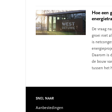
Hoe een g
energietra
De vraag naa
groei niet 
is netconge
energieproj
Daarom is d
de bouw van
tussen het 
Footer
SNEL NAAR
Aanbestedingen