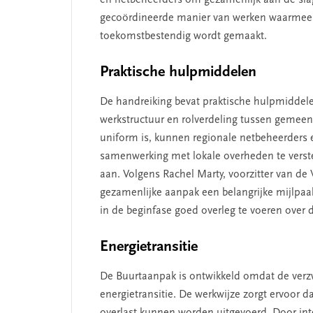
gecoördineerde manier van werken waarmee 
toekomstbestendig wordt gemaakt.
Praktische hulpmiddelen
De handreiking bevat praktische hulpmiddel
werkstructuur en rolverdeling tussen gemeen
uniform is, kunnen regionale netbeheerders 
samenwerking met lokale overheden te versterk
aan. Volgens Rachel Marty, voorzitter van 
gezamenlijke aanpak een belangrijke mijlpaal
in de beginfase goed overleg te voeren over d
Energietransitie
De Buurtaanpak is ontwikkeld omdat de verzw
SEGMENT
energietransitie. De werkwijze zorgt ervoor
overlast kunnen worden uitgevoerd. Door int