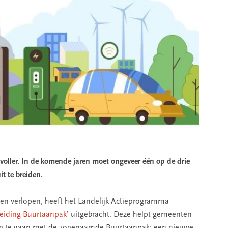
s voller. In de komende jaren moet ongeveer één op de drie
t te breiden.
ten verlopen, heeft het Landelijk Actieprogramma
eiding Buurtaanpak
’ uitgebracht. Deze helpt gemeenten
ag te gaan met de zogenaamde Buurtaanpak: een nieuwe,