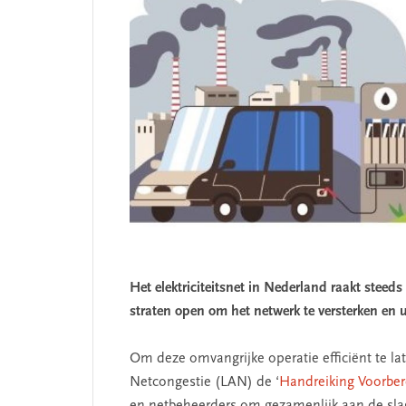
Het elektriciteitsnet in Nederland raakt steed
straten open om het netwerk te versterken en ui
Om deze omvangrijke operatie efficiënt te la
Netcongestie (LAN) de ‘
Handreiking Voorber
en netbeheerders om gezamenlijk aan de sl