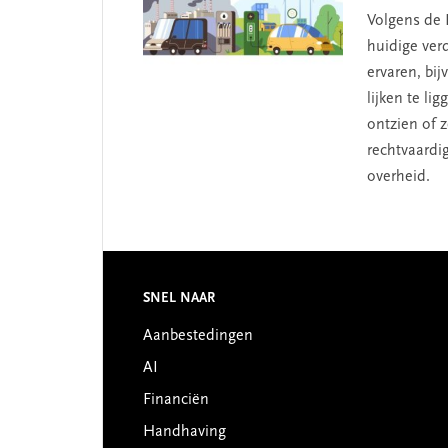
Volgens de 
huidige ver
ervaren, bi
lijken te li
ontzien of 
rechtvaardi
overheid.​
Footer
SNEL NAAR
Aanbestedingen
AI
Financiën
Handhaving