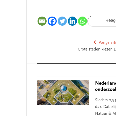
Reag
Vorige art
Grote steden kiezen 
Reader
Interactions
Nederland
onderzoe
SEGMENT
SEGMENT
Slechts 0,5
dak. Dat bli
Natuur & Mi