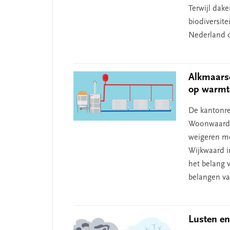
Terwijl dak
biodiversite
Nederland 
Alkmaars
op warmt
De missie van Segment
‘Pers
De kantonre
begin
Woonwaard i
weigeren me
Wijkwaard i
het belang 
belangen va
Lusten en