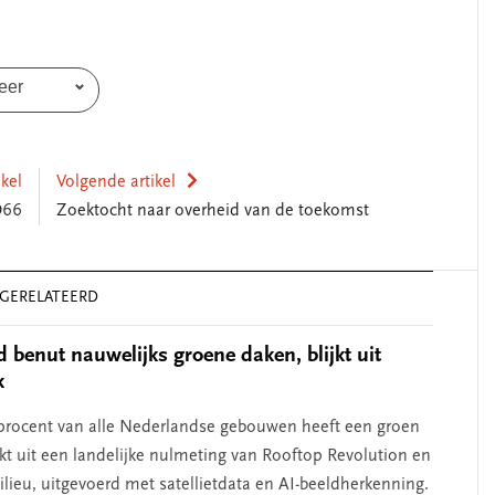
eer
ikel
Volgende artikel
D66
Zoektocht naar overheid van de toekomst
GERELATEERD
 benut nauwelijks groene daken, blijkt uit
k
SEGMENT
 procent van alle Nederlandse gebouwen heeft een groen
jkt uit een landelijke nulmeting van Rooftop Revolution en
lieu, uitgevoerd met satellietdata en AI-beeldherkenning.