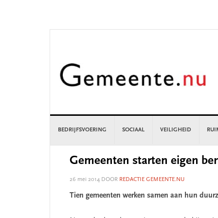
Skip
Skip
Skip
Skip
to
to
to
to
primary
main
primary
footer
navigation
content
sidebar
BEDRIJFSVOERING
SOCIAAL
VEILIGHEID
RUI
Gemeenten starten eigen b
26 mei 2014
DOOR
REDACTIE GEMEENTE.NU
Tien gemeenten werken samen aan hun duurz