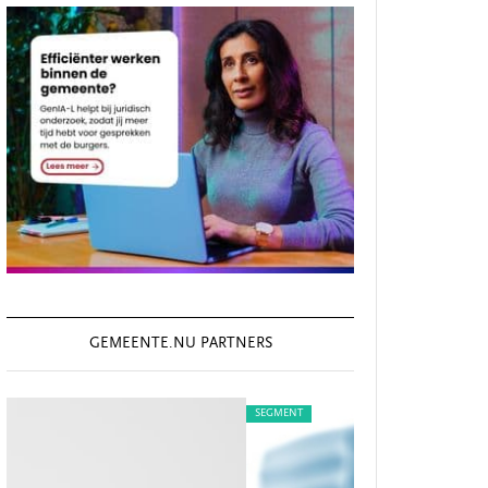
GEMEENTE.NU PARTNERS
SEGMENT
S