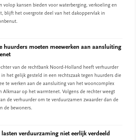
en volop kansen bieden voor waterberging, verkoeling en
it, blijft het overgrote deel van het dakoppervlak in
onbenut.
e huurders moeten meewerken aan aansluiting
enet
oonlijk leiderschap
‘Met een integrale 
chter van de rechtbank Noord-Holland heeft verhuurder
t bij zelfkennis’
kun je de jeugd bet
n het gelijk gesteld in een rechtszaak tegen huurders die
helpen’
e te werken aan de aansluiting van het wooncomplex
n Alkmaar op het warmtenet. Volgens de rechter weegt
van de verhuurder om te verduurzamen zwaarder dan de
n de bewoners.
 lasten verduurzaming niet eerlijk verdeeld