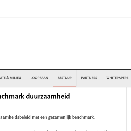
MTE & MILIEU
LOOPBAAN
BESTUUR
PARTNERS
WHITEPAPERS
P
enchmark duurzaamheid
S
aamheidsbeleid met een gezamenlijk benchmark.