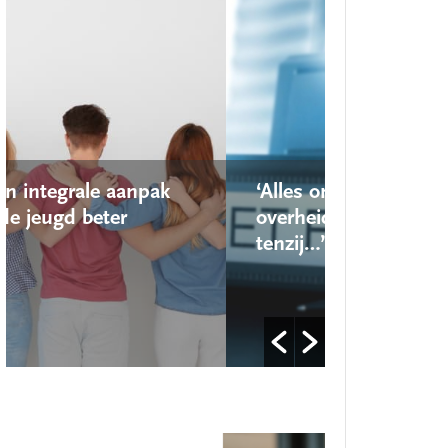
aanpak
‘Alles onder de Wet open
er
overheid is openbaar,
tenzij…’