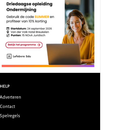
HELP
Adverteren
Contact
Spelregels