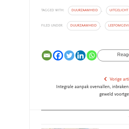
TAGGED WITH:
DUURZAAMHEID
,
UITGELICHT
FILED UNDER:
DUURZAAMHEID
,
LEEFOMGEV
Reag
Vorige art
Integrale aanpak overvallen, inbraken
geweld voortge
Reader
Interactions