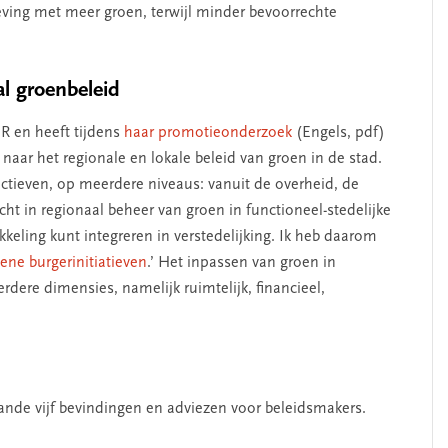
ving met meer groen, terwijl minder bevoorrechte
l groenbeleid
R en heeft tijdens
haar promotieonderzoek
(Engels, pdf)
aar het regionale en lokale beleid van groen in de stad.
derschap
‘Met een integrale aanpak
ctieven, op meerdere niveaus: vanuit de overheid, de
nnis’
kun je de jeugd beter
ht in regionaal beheer van groen in functioneel-stedelijke
helpen’
keling kunt integreren in verstedelijking. Ik heb daarom
ene burgerinitiatieven
.’ Het inpassen van groen in
rdere dimensies, namelijk ruimtelijk, financieel,
nde vijf bevindingen en adviezen voor beleidsmakers.