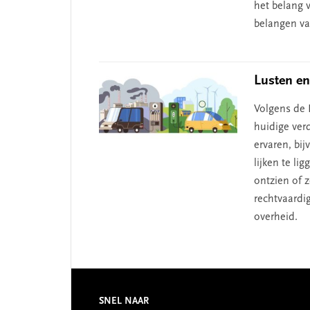
het belang 
belangen va
Lusten en
Volgens de 
huidige ver
ervaren, bi
lijken te li
ontzien of 
rechtvaardi
overheid.​
Footer
SNEL NAAR