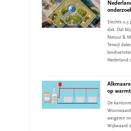
Nederland
onderzoe
Slechts 0,5
dak. Dat bli
Natuur & Mi
Terwijl dak
biodiversite
Nederland 
Alkmaars
op warmt
De kantonre
Woonwaard i
weigeren me
Wijkwaard i