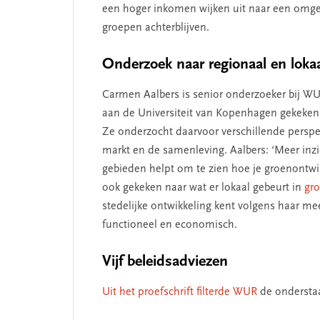
een hoger inkomen wijken uit naar een omge
groepen achterblijven.
Onderzoek naar regionaal en lokaa
Carmen Aalbers is senior onderzoeker bij WU
aan de Universiteit van Kopenhagen gekeken n
e missie van Segment
‘Persoonlijk lei
Ze onderzocht daarvoor verschillende perspe
begint bij zelfke
markt en de samenleving. Aalbers: ‘Meer inzic
gebieden helpt om te zien hoe je groenontwik
ook gekeken naar wat er lokaal gebeurt in
gro
stedelijke ontwikkeling kent volgens haar mee
functioneel en economisch.
Vijf beleidsadviezen
Uit het proefschrift filterde WUR
de onderstaa