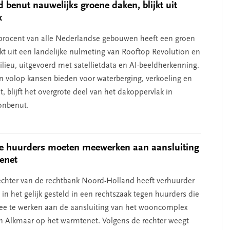
 benut nauwelijks groene daken, blijkt uit
k
 procent van alle Nederlandse gebouwen heeft een groen
jkt uit een landelijke nulmeting van Rooftop Revolution en
lieu, uitgevoerd met satellietdata en AI-beeldherkenning.
en volop kansen bieden voor waterberging, verkoeling en
it, blijft het overgrote deel van het dakoppervlak in
onbenut.
e huurders moeten meewerken aan aansluiting
enet
chter van de rechtbank Noord-Holland heeft verhuurder
n het gelijk gesteld in een rechtszaak tegen huurders die
e te werken aan de aansluiting van het wooncomplex
n Alkmaar op het warmtenet. Volgens de rechter weegt