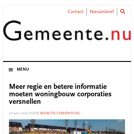
Skip
Skip
Skip
Skip
to
to
to
to
Contact
Nieuwsbrief
primary
main
primary
footer
navigation
content
sidebar
MENU
Meer regie en betere informatie
moeten woningbouw corporaties
versnellen
26 juni 2026
DOOR
REDACTIE GEMEENTE.NU