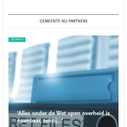
GEMEENTE.NU PARTNERS
SEGMENT
SEG
‘Alles onder de Wet open overheid is
openbaar, tenzij…’