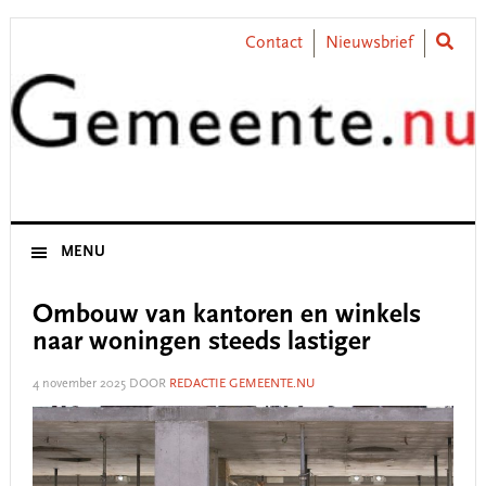
Skip
Skip
Skip
Skip
to
to
to
to
Contact
Nieuwsbrief
primary
main
primary
footer
navigation
content
sidebar
MENU
Ombouw van kantoren en winkels
naar woningen steeds lastiger
4 november 2025
DOOR
REDACTIE GEMEENTE.NU