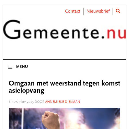
Skip
Skip
Skip
Skip
to
to
to
to
Contact
Nieuwsbrief
primary
main
primary
footer
navigation
content
sidebar
MENU
Omgaan met weerstand tegen komst
asielopvang
6 november 2025
DOOR
ANNEMIEKE DIEKMAN