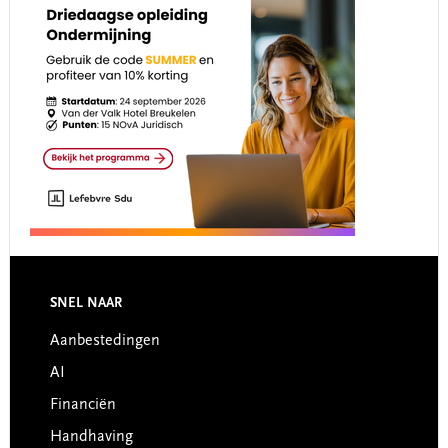
Footer
SNEL NAAR
Aanbestedingen
AI
Financiën
Handhaving