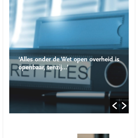
‘Alles onder de Wet open overheid is
‘N
openbaar, tenzij…’
ro