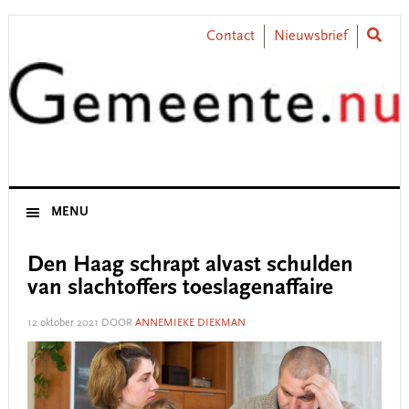
Skip
Skip
Skip
Skip
to
to
to
to
Contact
Nieuwsbrief
primary
main
primary
footer
navigation
content
sidebar
MENU
Den Haag schrapt alvast schulden
van slachtoffers toeslagenaffaire
12 oktober 2021
DOOR
ANNEMIEKE DIEKMAN