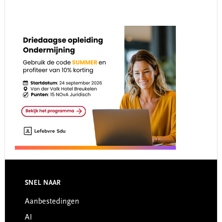
Footer
SNEL NAAR
Aanbestedingen
AI