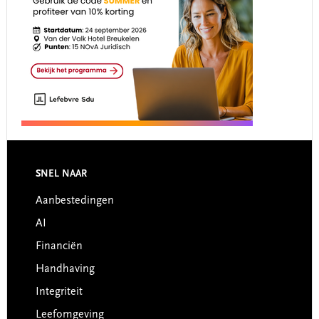
Footer
SNEL NAAR
Aanbestedingen
AI
Financiën
Handhaving
Integriteit
Leefomgeving