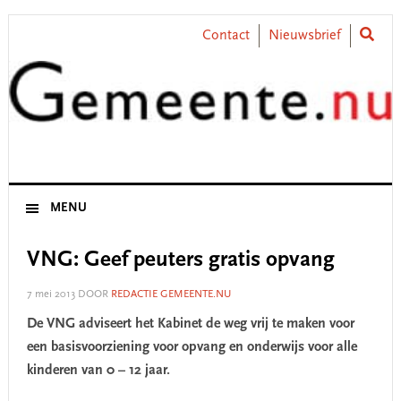
Skip
Skip
Skip
Skip
to
to
to
to
Contact
Nieuwsbrief
primary
main
primary
footer
navigation
content
sidebar
MENU
VNG: Geef peuters gratis opvang
7 mei 2013
DOOR
REDACTIE GEMEENTE.NU
De VNG adviseert het Kabinet de weg vrij te maken voor
een basisvoorziening voor opvang en onderwijs voor alle
kinderen van 0 – 12 jaar.