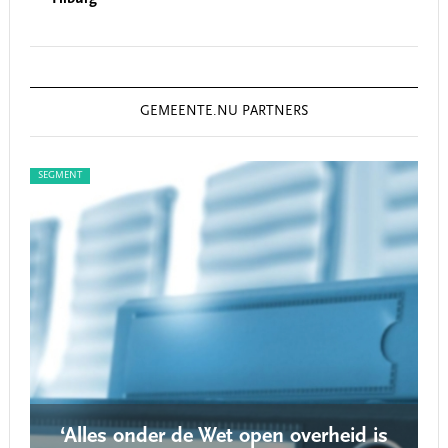
GEMEENTE.NU PARTNERS
SEGMENT
SEG
‘Alles onder de Wet open overheid is