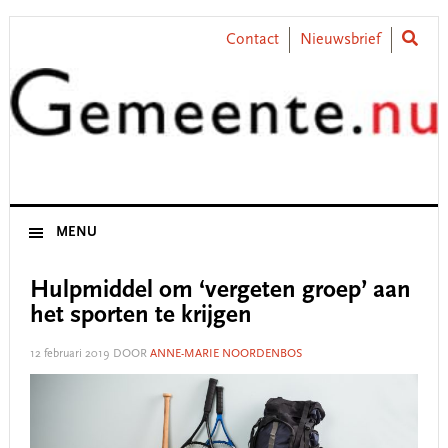
Skip
Skip
Skip
Skip
to
to
to
to
Contact
Nieuwsbrief
primary
main
primary
footer
navigation
content
sidebar
MENU
Hulpmiddel om ‘vergeten groep’ aan
het sporten te krijgen
12 februari 2019
DOOR
ANNE-MARIE NOORDENBOS