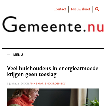
Skip
Skip
Skip
Skip
to
to
to
to
Contact
Nieuwsbrief
primary
main
primary
footer
navigation
content
sidebar
MENU
Veel huishoudens in energiearmoede
krijgen geen toeslag
8 juni 2023
DOOR
ANNE-MARIE NOORDENBOS