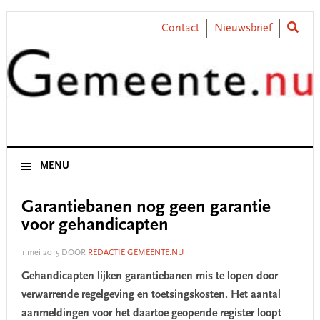
Skip
Skip
Skip
Skip
to
to
to
to
Contact
Nieuwsbrief
primary
main
primary
footer
navigation
content
sidebar
MENU
Garantiebanen nog geen garantie
voor gehandicapten
1 mei 2015
DOOR
REDACTIE GEMEENTE.NU
Gehandicapten lijken garantiebanen mis te lopen door
verwarrende regelgeving en toetsingskosten. Het aantal
aanmeldingen voor het daartoe geopende register loopt