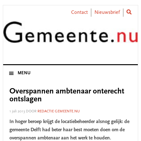
Skip
Skip
Skip
Skip
to
to
to
to
Contact
Nieuwsbrief
primary
main
primary
footer
navigation
content
sidebar
MENU
Overspannen ambtenaar onterecht
ontslagen
1 juli 2013
DOOR
REDACTIE GEMEENTE.NU
In hoger beroep krijgt de locatiebeheerder alsnog gelijk: de
gemeente Delft had beter haar best moeten doen om de
overspannen ambtenaar aan het werk te houden.