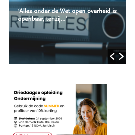
‘Alles onder de Wet open overheid is
‘
openbaar, tenzij…’
r