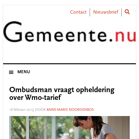
Skip
Skip
Skip
Skip
to
to
to
to
Contact
Nieuwsbrief
primary
main
primary
footer
navigation
content
sidebar
MENU
Ombudsman vraagt opheldering
over Wmo-tarief
18 februari 2019
DOOR
ANNE-MARIE NOORDENBOS