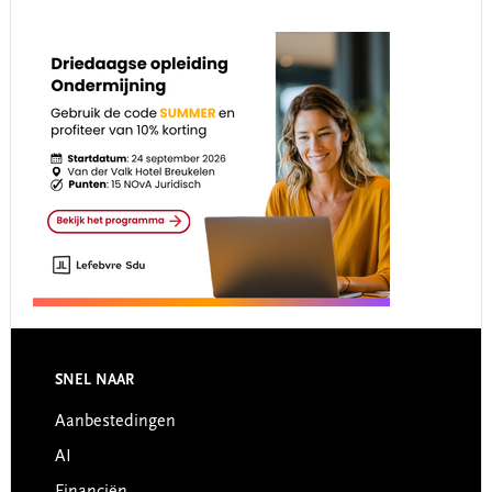
Footer
SNEL NAAR
Aanbestedingen
AI
Financiën