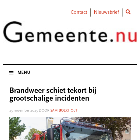
Skip
Skip
Skip
Skip
to
to
to
to
Contact
Nieuwsbrief
primary
main
primary
footer
navigation
content
sidebar
MENU
Brandweer schiet tekort bij
grootschalige incidenten
25 november 2025
DOOR
SAM BOEKHOLT