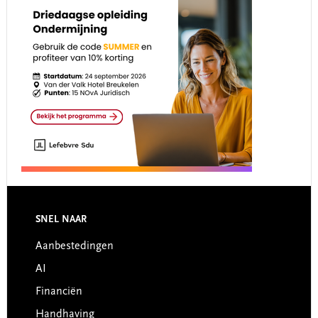
Footer
SNEL NAAR
Aanbestedingen
AI
Financiën
Handhaving