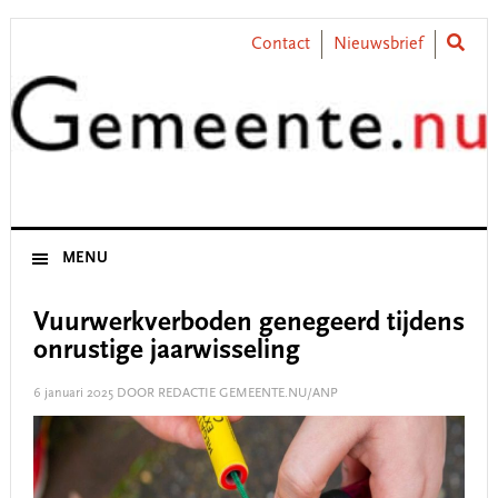
Skip
Skip
Skip
Skip
to
to
to
to
Contact
Nieuwsbrief
primary
main
primary
footer
navigation
content
sidebar
MENU
Vuurwerkverboden genegeerd tijdens
onrustige jaarwisseling
6 januari 2025
DOOR REDACTIE GEMEENTE.NU/ANP