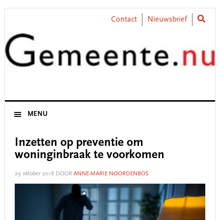
Skip
Skip
Skip
Skip
to
to
to
to
Contact
Nieuwsbrief
primary
main
primary
footer
navigation
content
sidebar
MENU
Inzetten op preventie om
woninginbraak te voorkomen
29 oktober 2018
DOOR
ANNE-MARIE NOORDENBOS