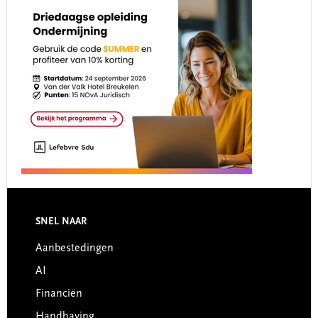
Footer
SNEL NAAR
Aanbestedingen
AI
Financiën
Handhaving