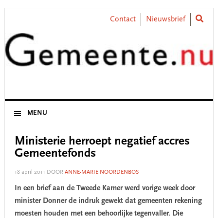
Skip
Skip
Skip
Skip
to
to
to
to
Contact
Nieuwsbrief
primary
main
primary
footer
navigation
content
sidebar
MENU
Ministerie herroept negatief accres
Gemeentefonds
18 april 2011
DOOR
ANNE-MARIE NOORDENBOS
In een brief aan de Tweede Kamer werd vorige week door
minister Donner de indruk gewekt dat gemeenten rekening
moesten houden met een behoorlijke tegenvaller. Die