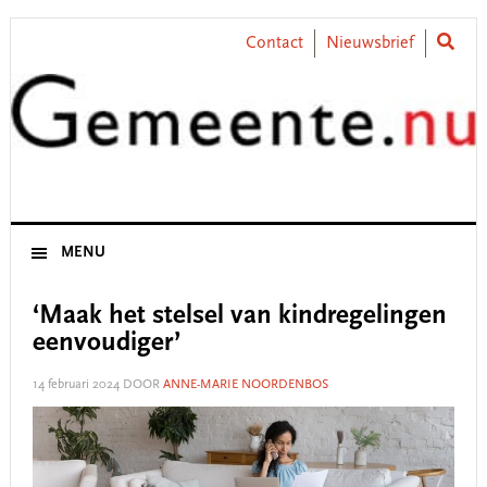
Skip
Skip
Skip
Skip
to
to
to
to
Contact
Nieuwsbrief
primary
main
primary
footer
navigation
content
sidebar
MENU
‘Maak het stelsel van kindregelingen
eenvoudiger’
14 februari 2024
DOOR
ANNE-MARIE NOORDENBOS