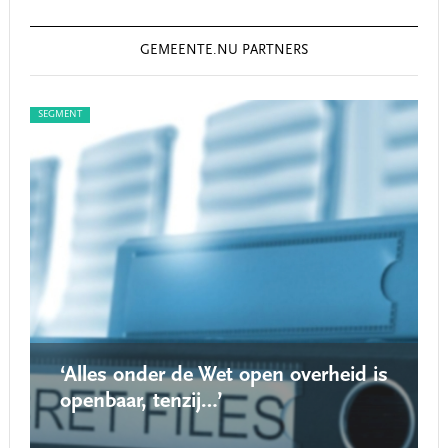
GEMEENTE.NU PARTNERS
SEGMENT
SEGMEN
‘Alles onder de Wet open overheid is
‘N
openbaar, tenzij…’
ro