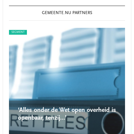
GEMEENTE.NU PARTNERS
SEGMENT
SEGMEN
‘Alles onder de Wet open overheid is
‘
openbaar, tenzij…’
r