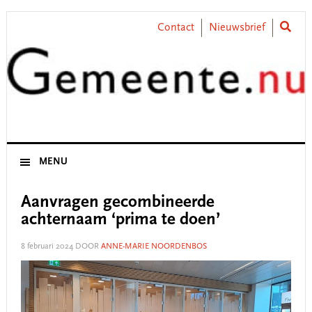
Skip
Skip
Skip
Skip
to
to
to
to
Contact
Nieuwsbrief
primary
main
primary
footer
navigation
content
sidebar
MENU
Aanvragen gecombineerde
achternaam ‘prima te doen’
8 februari 2024
DOOR
ANNE-MARIE NOORDENBOS