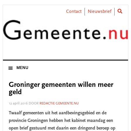
Skip
Skip
Skip
Skip
to
to
to
to
Contact
Nieuwsbrief
primary
main
primary
footer
navigation
content
sidebar
MENU
Groninger gemeenten willen meer
geld
12 april 2016
DOOR
REDACTIE GEMEENTE.NU
Twaalf gemeenten uit het aardbevingsgebied en de
provincie Groningen hebben het kabinet maandag een
open brief gestuurd met daarin een dringend beroep op