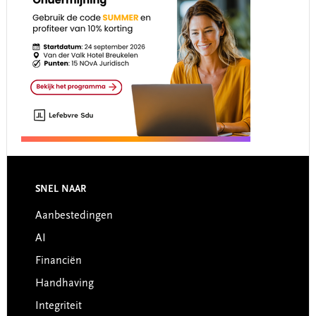
Footer
SNEL NAAR
Aanbestedingen
AI
Financiën
Handhaving
Integriteit