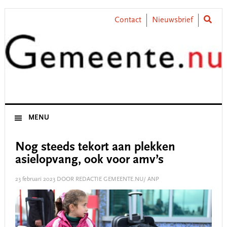
Skip
Skip
Skip
Skip
to
to
to
to
Contact
Nieuwsbrief
primary
main
primary
footer
navigation
content
sidebar
MENU
Nog steeds tekort aan plekken
asielopvang, ook voor amv’s
23 februari 2023
DOOR REDACTIE GEMEENTE.NU/ ANP