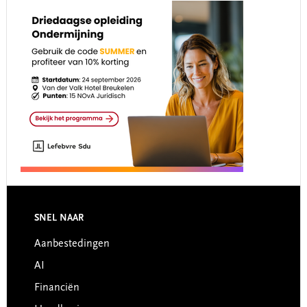
Footer
SNEL NAAR
Aanbestedingen
AI
Financiën