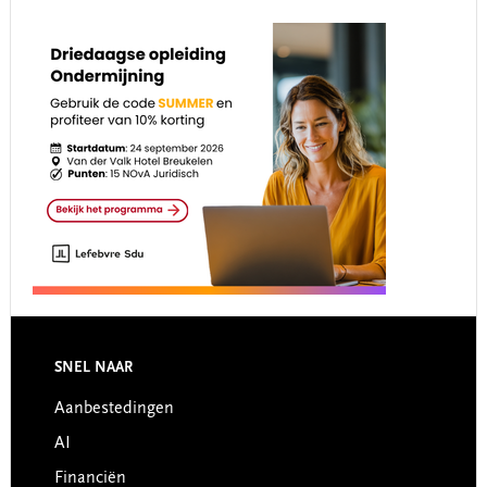
Footer
SNEL NAAR
Aanbestedingen
AI
Financiën