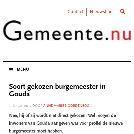
Skip
Skip
Skip
Skip
to
to
to
to
Contact
Nieuwsbrief
primary
main
primary
footer
navigation
content
sidebar
MENU
Soort gekozen burgemeester in
Gouda
11 januari 2012
DOOR
ANNE-MARIE NOORDENBOS
Nee, hij of zij wordt niet direct gekozen. Wel mogen de
inwoners van Gouda aangeven wat voor profiel de nieuwe
burgemeester moet hebben.