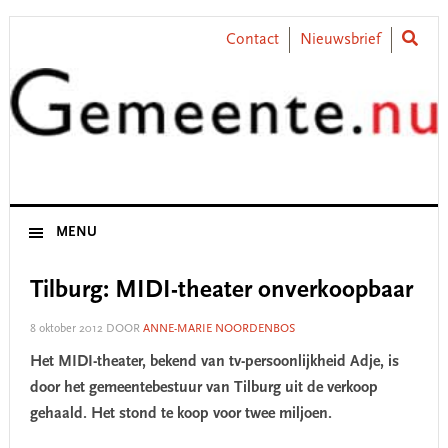
Skip
Skip
Skip
Skip
to
to
to
to
Contact
Nieuwsbrief
primary
main
primary
footer
navigation
content
sidebar
MENU
Tilburg: MIDI-theater onverkoopbaar
8 oktober 2012
DOOR
ANNE-MARIE NOORDENBOS
Het MIDI-theater, bekend van tv-persoonlijkheid Adje, is
door het gemeentebestuur van Tilburg uit de verkoop
gehaald. Het stond te koop voor twee miljoen.