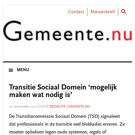
Skip
Skip
Skip
Skip
to
to
to
to
Contact
Nieuwsbrief
primary
main
primary
footer
navigation
content
sidebar
MENU
Transitie Sociaal Domein ‘mogelijk
maken wat nodig is’
16 september 2015
DOOR
REDACTIE GEMEENTE.NU
De Transitiecommissie Sociaal Domein (TSD) signaleert
dat professionals in de transitie veel blokkades ervaren. Ze
moeten opboksen tegen oude systemen, regels of