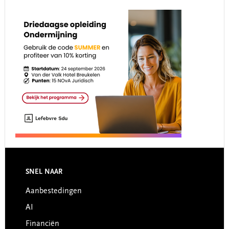
Footer
SNEL NAAR
Aanbestedingen
AI
Financiën