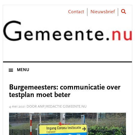
Skip
Skip
Skip
Skip
to
to
to
to
Contact
Nieuwsbrief
primary
main
primary
footer
navigation
content
sidebar
MENU
Burgemeesters: communicatie over
testplan moet beter
4 mei 2021
DOOR ANP/REDACTIE GEMEENTE.NU