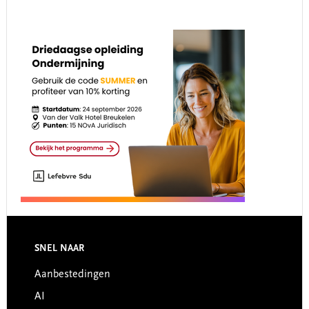
Footer
SNEL NAAR
Aanbestedingen
AI