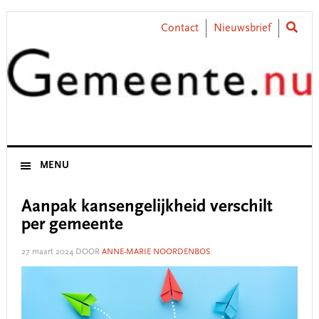
Skip
Skip
Skip
Skip
to
to
to
to
Contact
Nieuwsbrief
primary
main
primary
footer
navigation
content
sidebar
MENU
Aanpak kansengelijkheid verschilt
per gemeente
27 maart 2024
DOOR
ANNE-MARIE NOORDENBOS