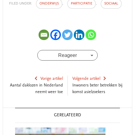
FILED UNDER:
ONDERWIJS
,
PARTICIPATIE
,
SOCIAAL
Reageer
Vorige artikel
Volgende artikel
Aantal daklozen in Nederland
Inwoners beter betrekken bij
neemt weer toe
komst asielzoekers
Reader
GERELATEERD
Interactions