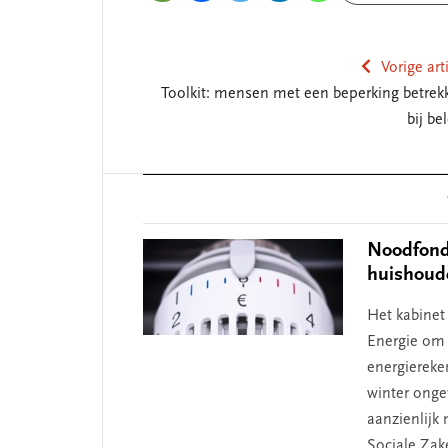
Vorige art
Toolkit: mensen met een beperking betrek
bij be
Reader
Interactions
Noodfonds
huishoud
Het kabinet
Energie om
energiereke
winter onge
aanzienlijk 
Sociale Zak