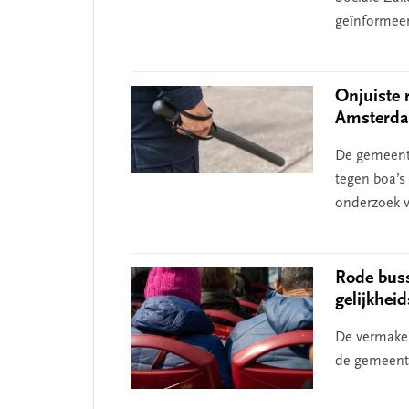
geïnformeer
Onjuiste 
Amsterda
De gemeent
tegen boa’s 
onderzoek v
Rode buss
gelijkhei
De vermakel
de gemeente