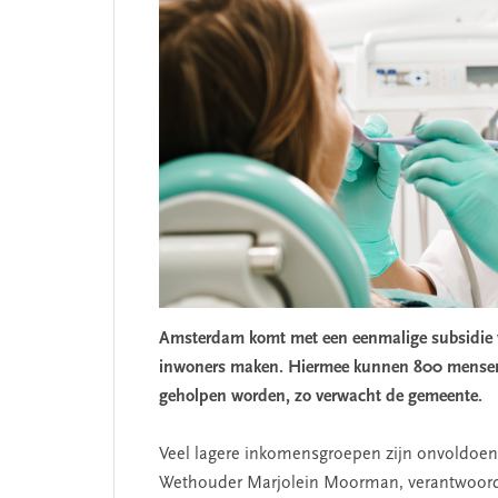
Amsterdam komt met een eenmalige subsidie v
inwoners maken. Hiermee kunnen 800 mensen d
geholpen worden, zo verwacht de gemeente.
SEGMENT
Veel lagere inkomensgroepen zijn onvoldoend
Wethouder Marjolein Moorman, verantwoordeli