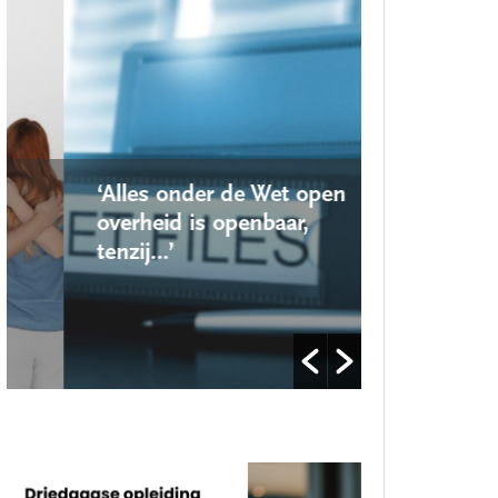
‘Alles onder de Wet open
‘Nieuwe lo
overheid is openbaar,
school ro
tenzij…’
op’