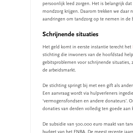
persoonlijk leed zorgen. Het is belangrijk d
mondzorg krijgen. Daarom trekken we daar nu e
aandringen om tandzorg op te nemen in de ba
Schrijnende situaties
Het geld komt in eerste instantie terecht het
 missie van Segment
‘Persoonlijk leid
stichting die inwoners van de hoofdstad helpt
begint bij zelfken
gebitsproblemen voor schrijnende situaties, 
de arbeidsmarkt.
De stichting springt bij met een gift als and
Een aanvraag wordt via hulpverleners ingedie
‘vermogensfondsen en andere donateurs’. O
donaties van derden volledig ten goede aan
De subsidie van 500.000 euro maakt van tanda
budget van het FNBA. De meest recente jaarre