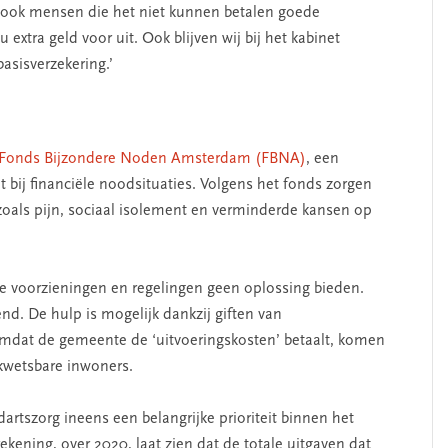
at ook mensen die het niet kunnen betalen goede
xtra geld voor uit. Ook blijven wij bij het kabinet
sisverzekering.’
Fonds Bijzondere Noden Amsterdam (FBNA)
, een
erschap
‘Met een integrale aanpak
 bij financiële noodsituaties. Volgens het fonds zorgen
nis’
kun je de jeugd beter
zoals pijn, sociaal isolement en verminderde kansen op
helpen’
ere voorzieningen en regelingen geen oplossing bieden.
nd. De hulp is mogelijk dankzij giften van
mdat de gemeente de ‘uitvoeringskosten’ betaalt, komen
 kwetsbare inwoners.
rtszorg ineens een belangrijke prioriteit binnen het
kening, over 2020, laat zien dat de totale uitgaven dat